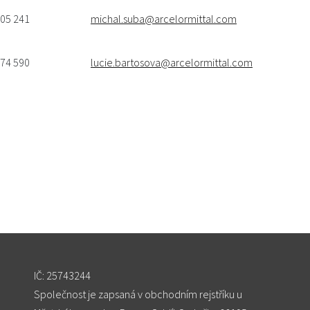
05 241‬
michal.suba@arcelormittal.com
774 590
lucie.bartosova@arcelormittal.com
IČ: 25743244
Společnost je zapsaná v obchodním rejstříku u