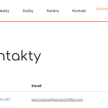
Všeobe
dukty
Služby
Kariéra
Kontakt
ntakty
Email
41 097‬
karel.wojnar@arcelormittal.com