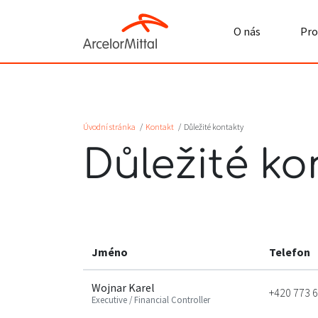
O nás
Pro
Úvodní stránka
/
Kontakt
/
Důležité kontakty
Důležité ko
Jméno
Telefon
Wojnar Karel
‭+420 773 6
Executive / Financial Controller