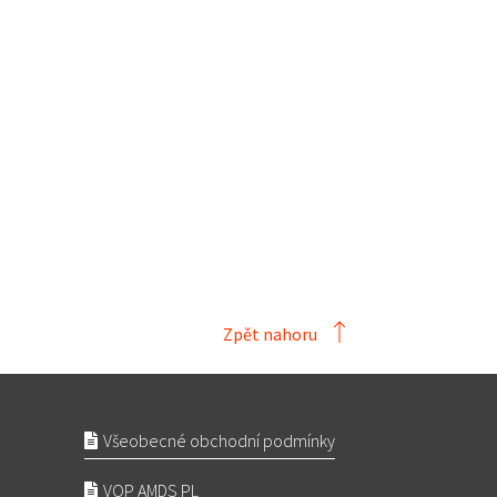
Zpět nahoru
Všeobecné obchodní podmínky
VOP AMDS PL