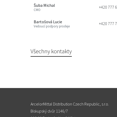
Šuba Michal
‭+420 777 6
CMO
Bartošová Lucie
+420 777 
Vedoucí podpory prodeje
Všechny kontakty
ArcelorMittal Distribution Czech Republic, s.r.o.
Biskupský dvůr 1146/7